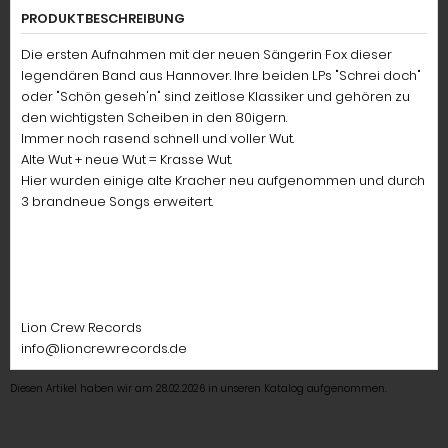
PRODUKTBESCHREIBUNG
Die ersten Aufnahmen mit der neuen Sängerin Fox dieser
legendären Band aus Hannover. Ihre beiden LPs "Schrei doch"
oder "Schön geseh'n" sind zeitlose Klassiker und gehören zu
den wichtigsten Scheiben in den 80igern.
Immer noch rasend schnell und voller Wut.
Alte Wut + neue Wut = Krasse Wut.
Hier wurden einige alte Kracher neu aufgenommen und durch
3 brandneue Songs erweitert.
Lion Crew Records
info@lioncrewrecords.de
Diesen Artikel haben wir am 28.02.2026 in unseren Katalog aufgenommen.