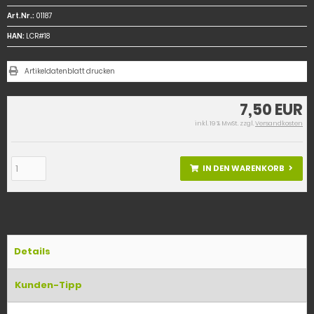
Art.Nr.:
01187
HAN:
LCR#18
Artikeldatenblatt drucken
7,50 EUR
inkl. 19 % MwSt. zzgl.
Versandkosten
IN DEN WARENKORB
Details
Kunden-Tipp