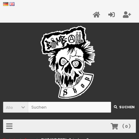
Alle
SUCHEN
(
0
)