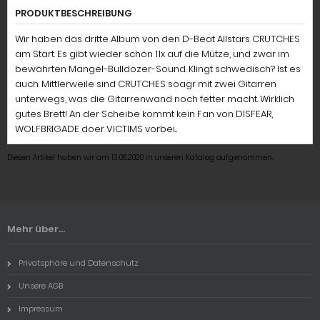
PRODUKTBESCHREIBUNG
Wir haben das dritte Album von den D-Beat Allstars CRUTCHES
am Start. Es gibt wieder schön 11x auf die Mütze, und zwar im
bewährten Mangel-Bulldozer-Sound. Klingt schwedisch? Ist es
auch. Mittlerweile sind CRUTCHES soagr mit zwei Gitarren
unterwegs, was die Gitarrenwand noch fetter macht. Wirklich
gutes Brett! An der Scheibe kommt kein Fan von DISFEAR,
WOLFBRIGADE doer VICTIMS vorbei...
Diesen Artikel haben wir am 13.08.2020 in unseren Katalog aufgenommen.
Mehr über...
Privatsphäre und Datenschutz
Unsere AGB
Impressum