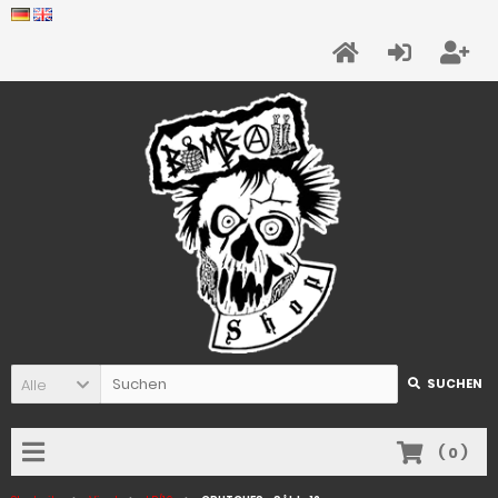
Alle
SUCHEN
(
0
)