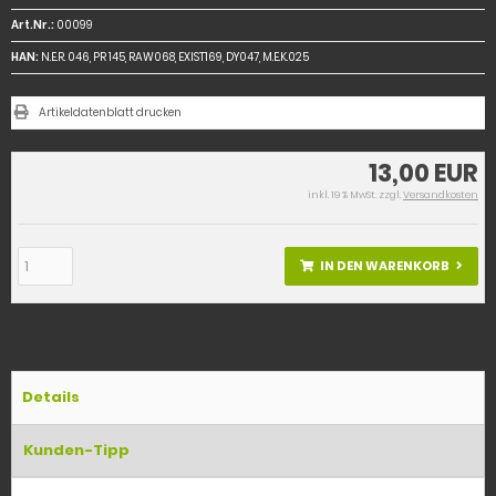
Art.Nr.:
00099
HAN:
N.E.R. 046, PR 145, RAW068, EXIST169, DY047, M.E.K.025
Artikeldatenblatt drucken
13,00 EUR
inkl. 19 % MwSt. zzgl.
Versandkosten
IN DEN WARENKORB
Details
Kunden-Tipp