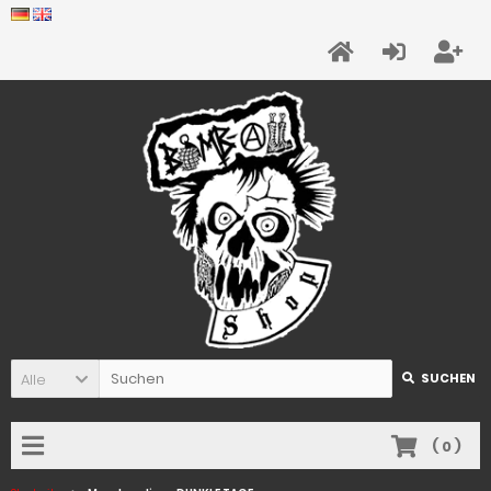
Alle
SUCHEN
(
0
)