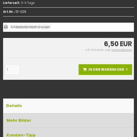
Lieferzeit:
3-6 Tage
Art.Nr.:
ST-026
Artikeldatenblatt drucken
6,50 EUR
inkl. 19 % MwSt. zzgl.
Versandkosten
IN DEN WARENKORB
Details
Mehr Bilder
Kunden-Tipp