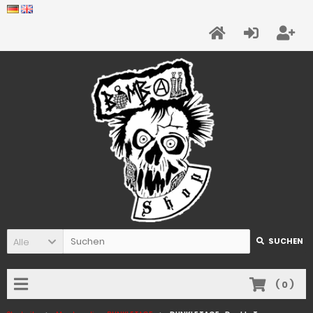
Alle
SUCHEN
(
0
)