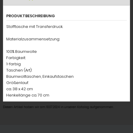
PRODUKTBESCHREIBUNG
Stofftasche mit Transferdruck.
Materialzusammensetzung:
100% Baumwolle
Farbigkeit:
1-farbig
Taschen (Art):
Baumwolltaschen, Einkaufstaschen
Größenlauf:
ca. 38 x 42 cm
Henkellänge ca. 70 cm
Diesen Artikel haben wir am 10.07.2024 in unseren Katalog aufgenommen.