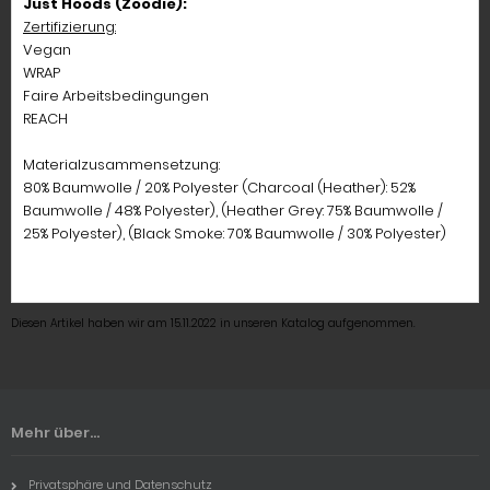
Just Hoods (Zoodie):
Zertifizierung:
Vegan
WRAP
Faire Arbeitsbedingungen
REACH
Materialzusammensetzung:
80% Baumwolle / 20% Polyester (Charcoal (Heather): 52%
Baumwolle / 48% Polyester), (Heather Grey: 75% Baumwolle /
25% Polyester), (Black Smoke: 70% Baumwolle / 30% Polyester)
Diesen Artikel haben wir am 15.11.2022 in unseren Katalog aufgenommen.
Mehr über...
Privatsphäre und Datenschutz