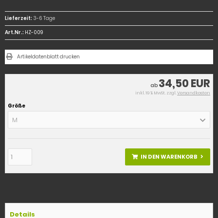
Lieferzeit:
3-6 Tage
Art.Nr.:
HZ-009
Artikeldatenblatt drucken
34,50 EUR
ab
inkl. 19 % MwSt. zzgl.
Versandkosten
Größe
M
IN DEN WARENKORB
Details