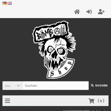
Alle
SUCHEN
(
0
)