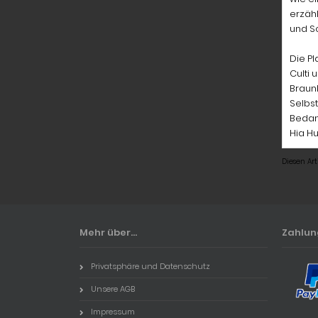
erzähl
und Sc
Die P
Culti 
Braun
Selbst
Bedan
Hia Hu
Diesen Ar
Mehr über...
Zahlu
Privatsphäre und Datenschutz
Unsere AGB
Impressum