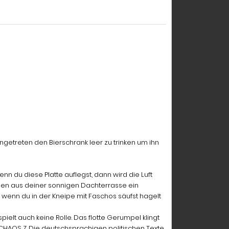
ngetreten den Bierschrank leer zu trinken um ihn
enn du diese Platte auflegst, dann wird die Luft
hen aus deiner sonnigen Dachterrasse ein
 wenn du in der Kneipe mit Faschos säufst hagelt
elt auch keine Rolle. Das flotte Gerumpel klingt
 CHAOS Z. Die deutschsprachigen politischen Texte