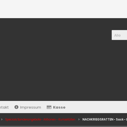
Alle
ntakt
Impressum
Kasse
Specials: Sonderangebote - Aktionen - Kuriositäten
NACHKRIEGSRATTEN - Sack - 