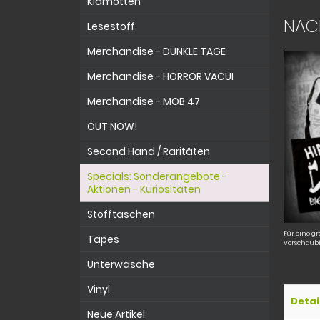
Klamotten
NACH
Lesestoff
Merchandise - DUNKLE TAGE
Merchandise - HORROR VACUI
Merchandise - MOB 47
OUT NOW!
Second Hand / Raritäten
Specials: Sonderangebote -
Aktionen - Kuriositäten
Stofftaschen
Für eine gr
Tapes
Vorschaubi
Unterwäsche
Vinyl
Detai
Neue Artikel