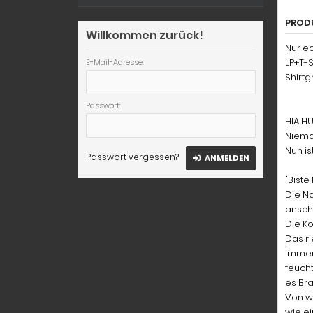
PROD
Willkommen zurück!
Nur ec
LP+T-S
E-Mail-Adresse:
Shirt
Passwort:
HIA HU
Nieman
Nun is
Passwort vergessen?
ANMELDEN
"Biste
Die Na
anschl
Die Ko
Das ri
immer
feucht
es Br
Von wa
wie e