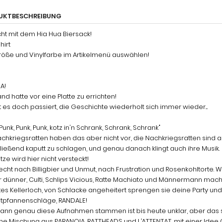
UKTBESCHREIBUNG
ht mit dem Hia Hua Biersack!
hirt
größe und Vinylfarbe im Artikelmenü auswählen!
A!
d hatte vor eine Platte zu errichten!
t es doch passiert, die Geschichte wiederholt sich immer wieder....
 Punk, Punk, Punk, kotz in'n Schrank, Schrank, Schrank"
chkriegsratten haben das aber nicht vor, die Nachkriegsratten sind a
ießend kaputt zu schlagen, und genau danach klingt auch ihre Musik.
tze wird hier nicht versteckt!
echt nach Billigbier und Unmut, nach Frustration und Rosenkohltorte. W
 dünner, Culti, Schlips Vicious, Ratte Machiato und Männermann mac
es Kellerloch, von Schlacke angeheitert sprengen sie deine Party und
atpfannenschläge, RANDALE!
nn genau diese Aufnahmen stammen ist bis heute unklar, aber das spi
ine Mischung aus PARANOIA, RATTHEADS und L’ATTENTAT, mit einer Idee