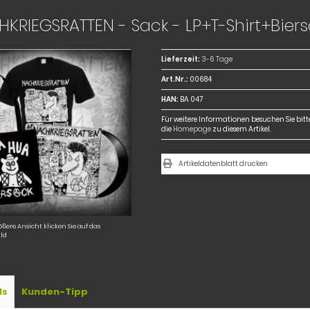
KRIEGSRATTEN - Sack - LP+T-Shirt+Bier
Lieferzeit:
3-6 Tage
Art.Nr.:
00684
HAN:
BA 047
Für weitere Informationen besuchen Sie bitt
die
Homepage
zu diesem Artikel.
Artikeldatenblatt drucken
ößere Ansicht klicken Sie auf das
ld
ls
Kunden-Tipp