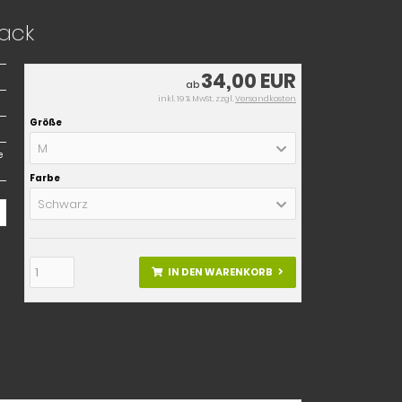
sack
34,00 EUR
ab
inkl. 19 % MwSt. zzgl.
Versandkosten
Größe
M
e
Farbe
Schwarz
IN DEN WARENKORB