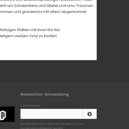
 geht um Schalentiere und Stiefel und ums Träumen
 genommen und gnadenlos mit allem abgerechnet.
igen Platten mit ihren filzi filzi
eligem weißen Vinyl zu kaufen.
Newsletter-Anmeldung
E-Mail-Adresse:
Der Newsletter kann jederzeit hier oder in Ihrem
Kundenkonto abbestellt werden.