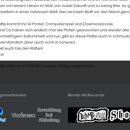
en von einem Leben im Müll, von zuviel Zukunft und zu wenig Bier, es
heitern in einer nutzlosen Welt.. Hier wird kein Blatt vor den Mund
latte kommt mir A1 Poster, Computerspiel und Downloadcode.
und Co haben sich endlich mal die Pfoten gewaschen und wieder alle farb
kohlefingern befummelt und nun gibt es diese Platte auch in schmudd
verständlich aber auch noch in schwarz.
kt euch bei den Ratten!
a!
tikel haben wir am 17.05.2022 in unseren Katalog aufgenommen.
ngsmethoden
Bomb-All Records