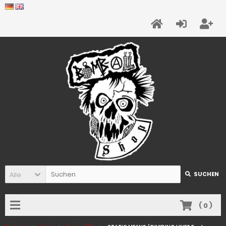
Alle
SUCHEN
(
0
)