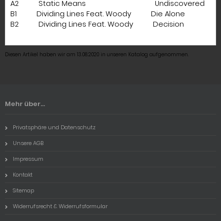
A2 Static Means Undiscovered
B1 Dividing Lines Feat. Woody Die Alone
B2 Dividing Lines Feat. Woody Decision
Diesen Artikel haben wir am 13.08.2020 in unseren Katalog aufgenommen.
Mehr über...
Privatsphäre und Datenschutz
Unsere AGB
Impressum
Kontakt
Sitemap
Widerrufsrecht & Widerrufsformular