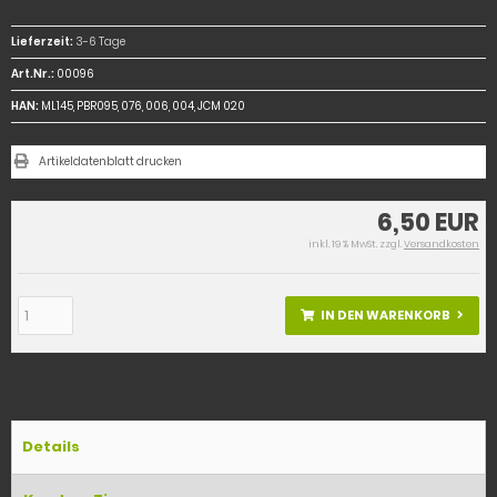
Lieferzeit:
3-6 Tage
Art.Nr.:
00096
HAN:
ML145, PBR095, 076, 006, 004, JCM 020
Artikeldatenblatt drucken
6,50 EUR
inkl. 19 % MwSt. zzgl.
Versandkosten
IN DEN WARENKORB
Details