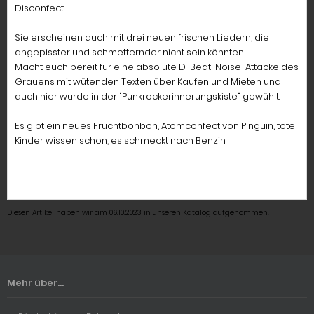
Disconfect.
Sie erscheinen auch mit drei neuen frischen Liedern, die
angepisster und schmetternder nicht sein könnten.
Macht euch bereit für eine absolute D-Beat-Noise-Attacke des
Grauens mit wütenden Texten über Kaufen und Mieten und
auch hier wurde in der "Punkrockerinnerungskiste" gewühlt.
Es gibt ein neues Fruchtbonbon, Atomconfect von Pinguin, tote
Kinder wissen schon, es schmeckt nach Benzin.
Diesen Artikel haben wir am 06.10.2023 in unseren Katalog aufgenommen.
Mehr über...