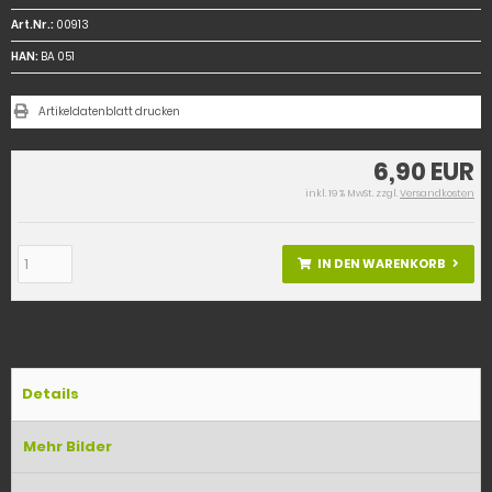
Art.Nr.:
00913
HAN:
BA 051
Artikeldatenblatt drucken
6,90 EUR
inkl. 19 % MwSt. zzgl.
Versandkosten
IN DEN WARENKORB
Details
Mehr Bilder