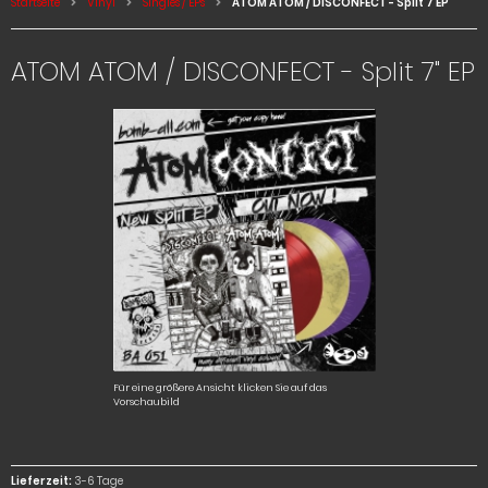
Startseite
Vinyl
Singles / EPs
ATOM ATOM / DISCONFECT - Split 7 EP
ATOM ATOM / DISCONFECT - Split 7" EP
Für eine größere Ansicht klicken Sie auf das
Vorschaubild
Lieferzeit:
3-6 Tage