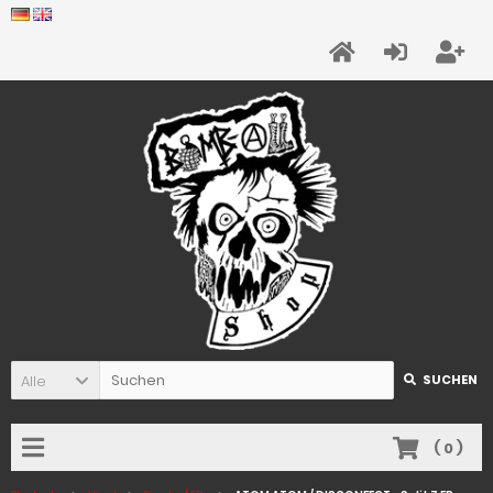
Alle
SUCHEN
(
0
)