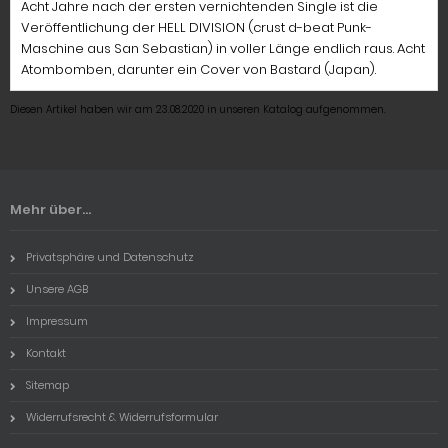
Acht Jahre nach der ersten vernichtenden Single ist die
Veröffentlichung der HELL DIVISION (crust d-beat Punk-
Maschine aus San Sebastian) in voller Länge endlich raus. Acht
Atombomben, darunter ein Cover von Bastard (Japan).
Diesen Artikel haben wir am 23.08.2020 in unseren Katalog aufgenommen.
Mehr über...
Privatsphäre und Datenschutz
Unsere AGB
Impressum
Kontakt
Sitemap
Widerrufsrecht & Widerrufsformular