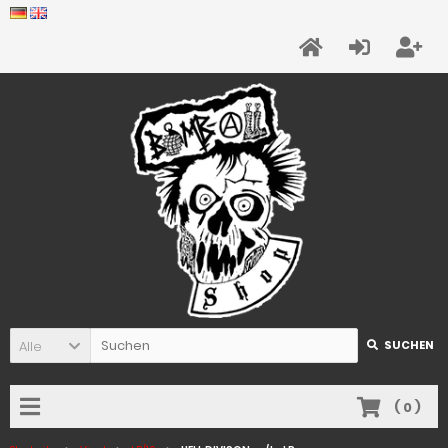
Alle
SUCHEN
(
0
)