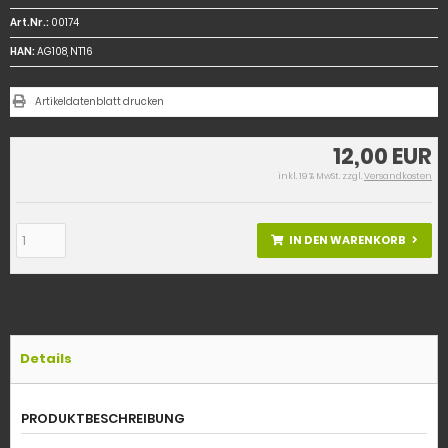
Art.Nr.:
00174
HAN:
AG108, NT16
Artikeldatenblatt drucken
12,00 EUR
inkl. 19 % MwSt. zzgl.
Versandkosten
IN DEN WARENKORB
Details
PRODUKTBESCHREIBUNG