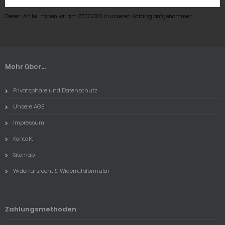
Diesen Artikel haben wir am 27.07.2022 in unseren Katalog aufgenommen.
Mehr über...
Privatsphäre und Datenschutz
Unsere AGB
Impressum
Kontakt
Sitemap
Widerrufsrecht & Widerrufsformular
Zahlungsmethoden