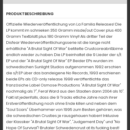
PRODUKTBESCHREIBUNG
Offizielle Wiederveröffentlichung von La Familia Releases! Die
LP kommt im schnieken 350 Gramm inisde/out Cover plus 400
Gramm Textblatt plus 180 Gramm Vinyl! Als dritter Teil der
Disfear Wiederveröffentlichungsserie ist die lange nicht
erhältliche "A Brutal Sight Of War" betitelte Crustcoreabrißbirne
endlich wieder zu haben. Die LP beinhaltet die 9 Lieder der s/t
EP und der "A Brutal Sight Of War" EP. Beider EPs wurden im
schwedischen Sunlight Studios aufgenommen. 1992 erschien
die s/t EP über das bandeigene No Records, 1993 erschienen
beide EPs als CD-only release. 1998 veröffentlichte das
französiche Label Osmose Productions "A Brutal Sight Of War"
nochmalig als 7", Feral Ward aus den Staaten dann 2004 als 10".
Fakt ist jedenfalls, dass die 9 Tracks etliche Jahre nach ihrer
Erstveröffentlichung noch ohne Ende killen und neben dem
"Soul Scars" Überhammer von 1995 zum Besten gehören, was
die schwedischen Crusties je rausgehauen haben! Inklusive
der Klassiker "A Brutal Sight Of War", "Judgement Day" und "No
Hope Of Survival"! Brutaler Schwedencrust at its fucking best!