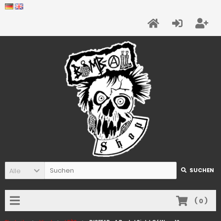
Alle
SUCHEN
(
0
)