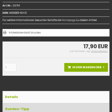
Art.Nr.:
00714
HAN:
MEMBER 40+31
Für weitere Informationen besuchen Sie bitte die
Homepage
zu diesem Artikel.
Artikeldatenblatt drucken
17,90 EUR
inkl. 19 % MwSt. zzgl.
Versandkosten
IN DEN WARENKORB
Details
Kunden-Tipp