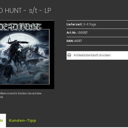
 HUNT - s/t - LP
Lieferzeit:
3-6 Tage
Art.Nr.:
00057
HAN:
AG117
Artikeldatenblatt drucken
ößere Ansicht klicken Sie auf das
ld
ls
Kunden-Tipp