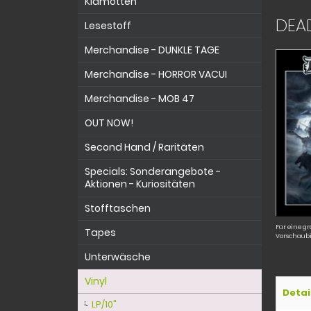
Klamotten
DEAD
Lesestoff
Merchandise - DUNKLE TAGE
Merchandise - HORROR VACUI
Merchandise - MOB 47
OUT NOW!
Second Hand / Raritäten
Specials: Sonderangebote -
Aktionen - Kuriositäten
Stofftaschen
Für eine gr
Tapes
Vorschaubi
Unterwäsche
Vinyl
Detai
LP/10"