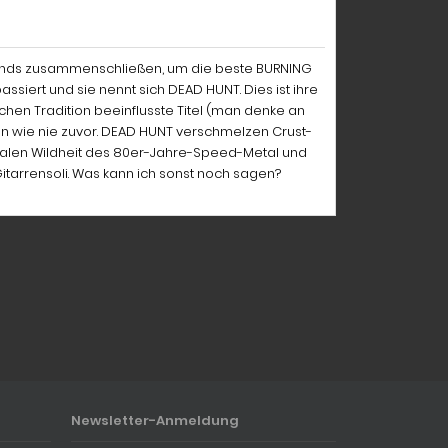
d-Bands zusammenschließen, um die beste BURNING
assiert und sie nennt sich DEAD HUNT. Dies ist ihre
chen Tradition beeinflusste Titel (man denke an
 wie nie zuvor. DEAD HUNT verschmelzen Crust-
talen Wildheit des 80er-Jahre-Speed-Metal und
itarrensoli. Was kann ich sonst noch sagen?
Newsletter-Anmeldung