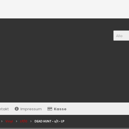
Alle
ntakt
Impressum
Kasse
Vinyl
LP/10
DEAD HUNT - s/t - LP