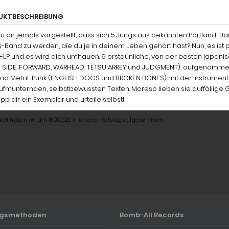
UKTBESCHREIBUNG
du dir jemals vorgestellt, dass sich 5 Jungs aus bekannten Portlan
S-Band zu werden, die du je in deinem Leben gehört hast? Nun, es ist p
LP und es wird dich umhauen. 9 erstaunliche, von der besten japanis
 SIDE, FORWARD, WARHEAD, TETSU ARREY und JUDGMENT), aufgenommen
und Metal-Punk (ENGLISH DOGS und BROKEN BONES) mit der instrumen
fmunternden, selbstbewussten Texten. Moreso lieben sie auffällige G
p dir ein Exemplar und urteile selbst!
tikel haben wir am 10.08.2020 in unseren Katalog aufgenommen.
ngsmethoden
Bomb-All Records