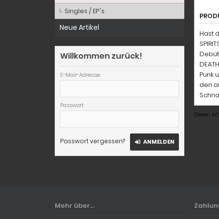
Singles / EP's
PROD
Neue Artikel
Hast 
SPIRIT
Debüt-
Willkommen zurück!
DEATH
Punk 
E-Mail-Adresse:
den au
Schnap
Passwort:
Diesen Ar
Passwort vergessen?
ANMELDEN
Mehr über...
Zahlu