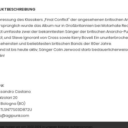
UKTBESCHREIBUNG
ressung des Klassikers „Final Conflict” der angesehenen britischen 
rsprünglich wurde das Album nur in Großbritannien bei Motarhate Reco
ict umfasste zwei der bekanntesten Sänger der britischen Anarcho-Pu
ct, und Steve Ignorant von Crass sowie Kerry Bovell. Ein ununterbroc
ehensten und beliebtesten britischen Bands der 80er Jahre.
nd ist bis heute aktiv, Sänger Colin Jerwood starb bedauerlicherweise
in!
NK
essandro Castano
lzolari 20
, Bologna (BO)
 CSTLSN77S03D872U
s@agipunk.com
tikel haben wir am 20.02.2026 in unseren Katalog aufgenommen.