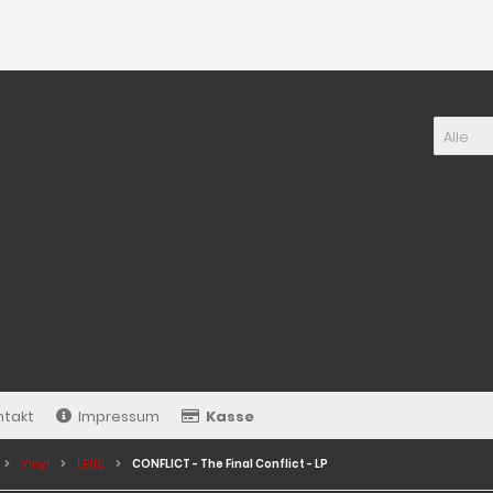
Alle
ntakt
Impressum
Kasse
Vinyl
LP/10
CONFLICT - The Final Conflict - LP