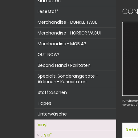
Klamotten
CONF
Lesestoff
Merchandise - DUNKLE TAGE
Merchandise - HORROR VACUI
Merchandise - MOB 47
OUT NOW!
Second Hand / Raritäten
Specials: Sonderangebote -
Aktionen - Kuriositäten
Stofftaschen
Für eine gr
Tapes
Vorschaubi
Unterwäsche
Vinyl
Detai
LP/10"