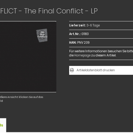
LICT - The Final Conflict - LP
Lieferzeit:
3-6 Tage
Art.Nr.:
01183
HAN:
PNV 209
Für weitere Informationen besuchen Sie bitt
die
Homepage
zu diesem Artikel.
Artikeldatenblatt drucken
ößere Ansicht klicken Sie auf das
ld
ls