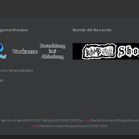
ngsmethoden
Bomb-All Records
- und Versandkosten
eit
Bomb-All Records © 2026 | Template © 2009-2026 by
mod
ified eCommerce Shopsoftware
mod
ified eCommerce Shopsoftware © 2009-2026