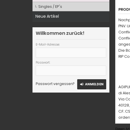
Singles / EP's
PROD
Neue Artikel
Nachp
PNV. U
Confl
Willkommen zurück!
Confli
anges
E-Mail-Adresse:
Die Ba
RIP Col
Passwort:
Passwort vergessen?
ANMELDEN
AGIPU
di Al
Via Ca
40128
C.F.:
order
Diesen Ar