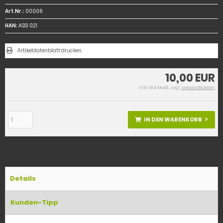
Art.Nr.:
00006
HAN:
ASSI 021
Artikeldatenblatt drucken
10,00 EUR
inkl. 19 % MwSt. zzgl.
Versandkosten
IN DEN WARENKORB
Details
Kunden-Tipp