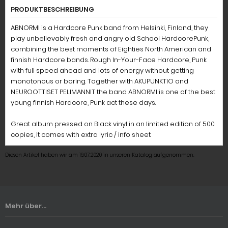
PRODUKTBESCHREIBUNG
ABNORMI is a Hardcore Punk band from Helsinki, Finland, they
play unbelievably fresh and angry old School HardcorePunk,
combining the best moments of Eighties North American and
finnish Hardcore bands. Rough In-Your-Face Hardcore, Punk
with full speed ahead and lots of energy without getting
monotonous or boring. Together with AKUPUNKTIO and
NEUROOTTISET PELIMANNIT the band ABNORMI is one of the best
young finnish Hardcore, Punk act these days.
Great album pressed on Black vinyl in an limited edition of 500
copies, it comes with extra lyric / info sheet.
Diesen Artikel haben wir am 19.07.2020 in unseren Katalog aufgenommen.
Mehr über...