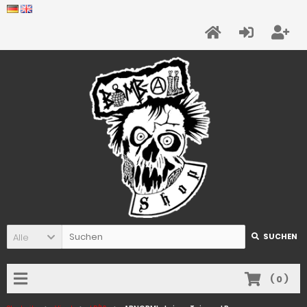
Alle
SUCHEN
(
0
)