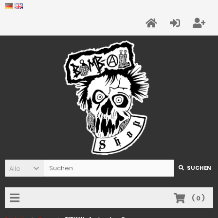
Alle
SUCHEN
(
0
)