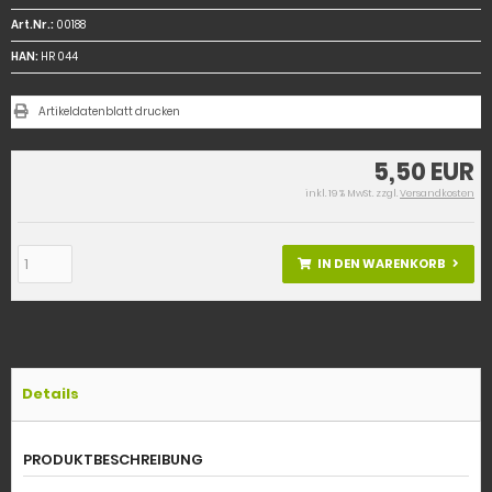
Art.Nr.:
00188
HAN:
HR 044
Artikeldatenblatt drucken
5,50 EUR
inkl. 19 % MwSt. zzgl.
Versandkosten
IN DEN WARENKORB
Details
PRODUKTBESCHREIBUNG