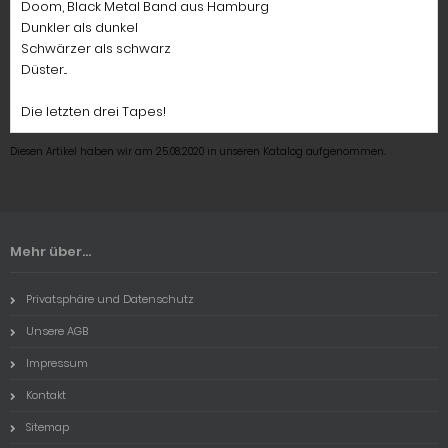
Doom, Black Metal Band aus Hamburg
Dunkler als dunkel
Schwärzer als schwarz
Düster...
Die letzten drei Tapes!
Diesen Artikel haben wir am 25.08.2020 in unseren Katalog aufgenommen.
Mehr über...
Privatsphäre und Datenschutz
Unsere AGB
Impressum
Kontakt
Sitemap