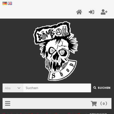
Alle
SUCHEN
(
0
)