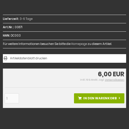
Lieferzeit:
3-6 Tage
Art.Nr.:
00871
HAN:
DC003
Für weitere Informationen besuchen Sie bitte die
Homepage
zu diesem Artikel.
Artikeldatenblatt drucken
6,00 EUR
inkl. 19 % MwSt. zzgl.
Versandkosten
IN DEN WARENKORB