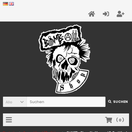
Alle
SUCHEN
(
0
)