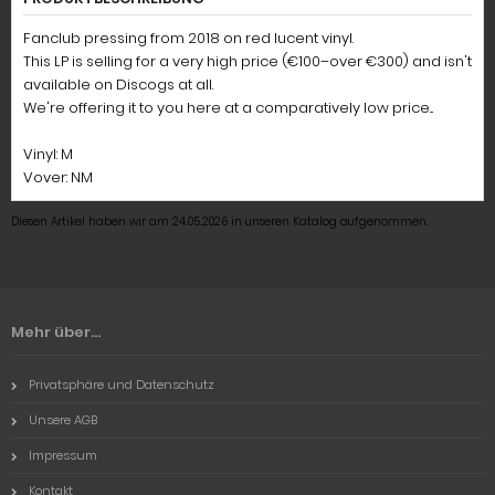
Fanclub pressing from 2018 on red lucent vinyl.
This LP is selling for a very high price (€100–over €300) and isn't
available on Discogs at all.
We're offering it to you here at a comparatively low price...
Vinyl: M
Vover: NM
Diesen Artikel haben wir am 24.05.2026 in unseren Katalog aufgenommen.
Mehr über...
Privatsphäre und Datenschutz
Unsere AGB
Impressum
Kontakt