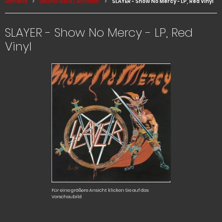
Startseite
Second Hand / Raritäten
SLAYER - Show No Mercy - LP, Red Vinyl
SLAYER - Show No Mercy - LP, Red
Vinyl
Für eine größere Ansicht klicken Sie auf das
Vorschaubild