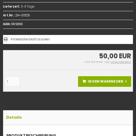
Lieferzeit:
3-6 Tage
Art.Nr.:
2H-00125
HAN:
RR 9868
Artikeldatenblatt drucken
50,00 EUR
inkl. 19 % MwSt. zzgl.
Versandkosten
IN DEN WARENKORB
Details
PRODUKTBESCHREIBUNG