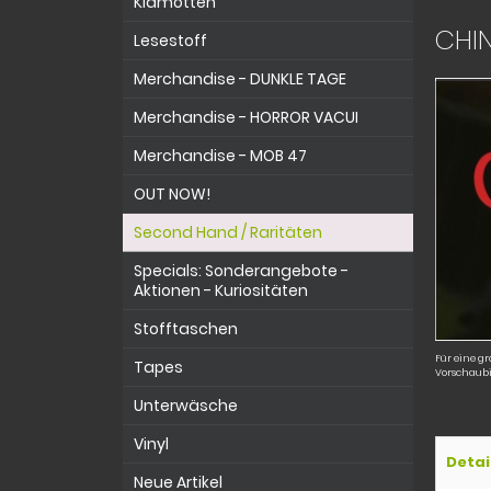
Klamotten
CHIN
Lesestoff
Merchandise - DUNKLE TAGE
Merchandise - HORROR VACUI
Merchandise - MOB 47
OUT NOW!
Second Hand / Raritäten
Specials: Sonderangebote -
Aktionen - Kuriositäten
Stofftaschen
Für eine gr
Tapes
Vorschaubi
Unterwäsche
Vinyl
Detai
Neue Artikel