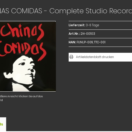
AS COMIDAS - Complete Studio Recordi
Lieferzeit:
3-6 Tage
Art.Nr.:
2H-00103
HAN:
FUNLP-009, TTC-001
Artikeldatenblatt drucken
ößere Ansicht klicken Sie auf das
ld
ls