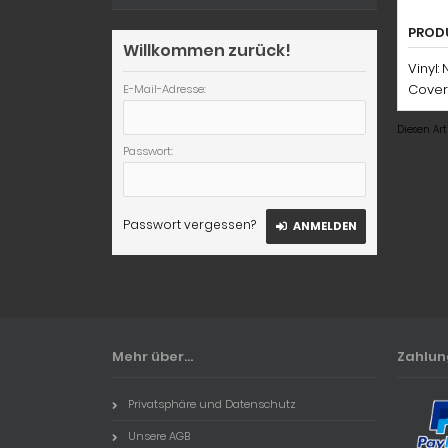
PROD
Willkommen zurück!
Vinyl:
Cover
E-Mail-Adresse:
Diesen Ar
Passwort:
Passwort vergessen?
ANMELDEN
Mehr über...
Zahlu
Privatsphäre und Datenschutz
Unsere AGB