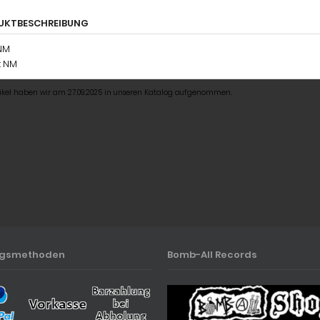
UKTBESCHREIBUNG
 NM
: NM
tikel haben wir am 27.09.2025 in unseren Katalog aufgenommen.
ngsmethoden
Bomb-All Records