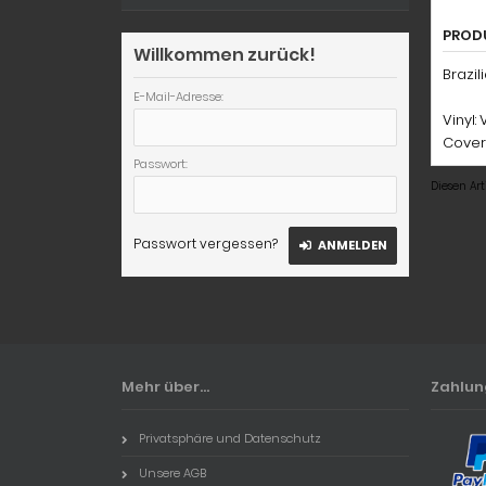
PROD
Willkommen zurück!
Brazil
E-Mail-Adresse:
Vinyl:
Cover
Passwort:
Diesen Ar
Passwort vergessen?
ANMELDEN
Mehr über...
Zahlu
Privatsphäre und Datenschutz
Unsere AGB