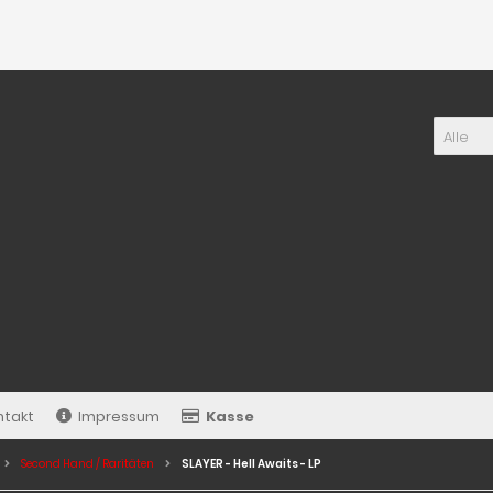
Alle
ntakt
Impressum
Kasse
Second Hand / Raritäten
SLAYER - Hell Awaits - LP