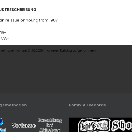
UKTBESCHREIBUNG
ian reissue on Young from 1987
 VG+
: VG+
tikel haben wir am 24.05.2026 in unseren Katalog aufgenommen.
ngsmethoden
Bomb-All Records