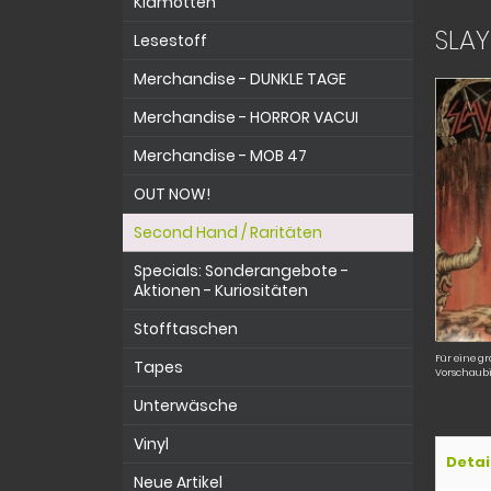
Klamotten
SLAY
Lesestoff
Merchandise - DUNKLE TAGE
Merchandise - HORROR VACUI
Merchandise - MOB 47
OUT NOW!
Second Hand / Raritäten
Specials: Sonderangebote -
Aktionen - Kuriositäten
Stofftaschen
Für eine gr
Tapes
Vorschaubi
Unterwäsche
Vinyl
Detai
Neue Artikel