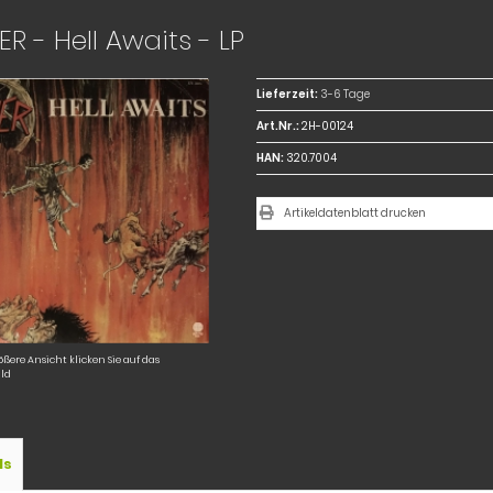
ER - Hell Awaits - LP
Lieferzeit:
3-6 Tage
Art.Nr.:
2H-00124
HAN:
320.7004
Artikeldatenblatt drucken
ößere Ansicht klicken Sie auf das
ld
ls