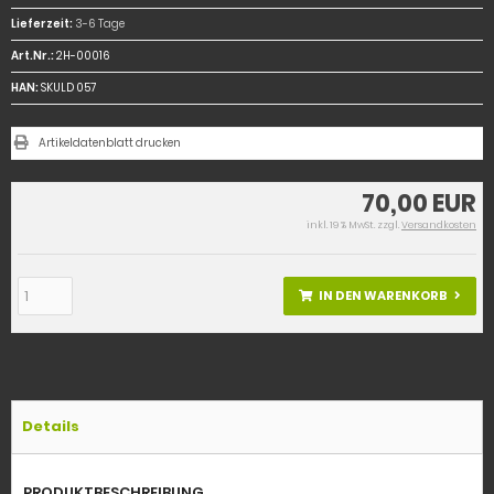
Lieferzeit:
3-6 Tage
Art.Nr.:
2H-00016
HAN:
SKULD 057
Artikeldatenblatt drucken
70,00 EUR
inkl. 19 % MwSt. zzgl.
Versandkosten
IN DEN WARENKORB
Details
PRODUKTBESCHREIBUNG