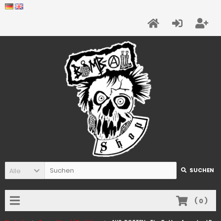
Alle
SUCHEN
(
0
)