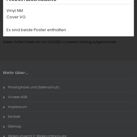
Vinyl: NM
Cover VG
Es sind beide Poster enthalten
Diesen Artikel haben wir am 24.11.2023 in unseren Katalog aufgenommen.
Mehr über...
Privatsphäre und Datenschutz
Unsere AGB
Impressum
Kontakt
Sitemap
Widerrufsrecht & Widerrufsformular