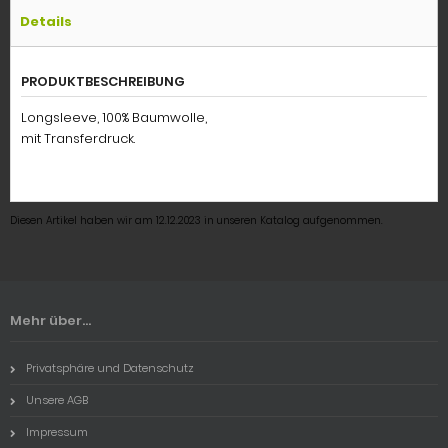
Details
PRODUKTBESCHREIBUNG
Longsleeve, 100% Baumwolle,
mit Transferdruck.
Diesen Artikel haben wir am 12.12.2023 in unseren Katalog aufgenommen.
Mehr über...
Privatsphäre und Datenschutz
Unsere AGB
Impressum