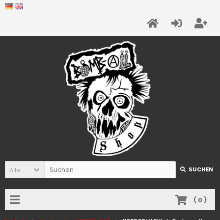
Alle
SUCHEN
(
0
)