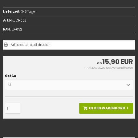
Lieferzeit:
3-6 Tage
Art.Nr.:
LS-032
HAN:
LS-032
Artikeldatenblatt drucken
15,90 EUR
ab
inkl. 19 % MwSt. zzgl.
Versandkosten
Größe
M
IN DEN WARENKORB