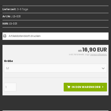
Lieferzeit:
3-6 Tage
Art.Nr.:
LS-031
HAN:
LS-031
Artikeldatenblatt drucken
16,90 EUR
ab
inkl. 19 % MwSt. zzgl.
Versandkosten
Größe
M
IN DEN WARENKORB