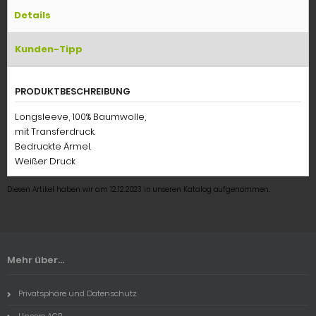
Details
Kunden-Tipp
PRODUKTBESCHREIBUNG
Longsleeve, 100% Baumwolle,
mit Transferdruck.
Bedruckte Ärmel.
Weißer Druck
Diesen Artikel haben wir am 12.12.2023 in unseren Katalog aufgenommen.
Mehr über...
Privatsphäre und Datenschutz