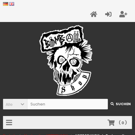
Alle
SUCHEN
(
0
)