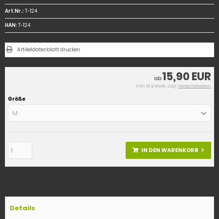
Art.Nr.:
T-124
HAN:
T-124
Artikeldatenblatt drucken
15,90 EUR
ab
inkl. 19 % MwSt. zzgl.
Versandkosten
Größe
M
IN DEN WARENKORB
Details