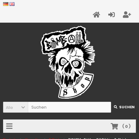
Alle
SUCHEN
(
0
)