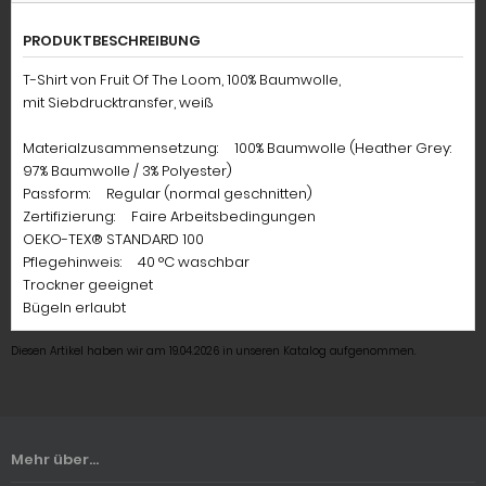
PRODUKTBESCHREIBUNG
T-Shirt von Fruit Of The Loom, 100% Baumwolle,
mit Siebdrucktransfer, weiß
Materialzusammensetzung: 100% Baumwolle (Heather Grey:
97% Baumwolle / 3% Polyester)
Passform: Regular (normal geschnitten)
Zertifizierung: Faire Arbeitsbedingungen
OEKO-TEX® STANDARD 100
Pflegehinweis: 40 °C waschbar
Trockner geeignet
Bügeln erlaubt
Diesen Artikel haben wir am 19.04.2026 in unseren Katalog aufgenommen.
Mehr über...