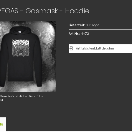
VEGAS - Gasmask - Hoodie
Lieferzeit:
3-6 Tage
Art.Nr.:
H-012
Artikeldatenblatt drucken
ößere Ansicht klicken Sie auf das
ld
ls