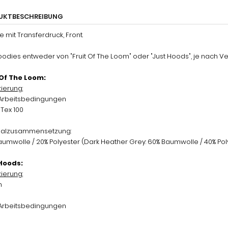
UKTBESCHREIBUNG
 mit Transferdruck, Front.
oodies entweder von "Fruit Of The Loom" oder "Just Hoods", je nach Ve
 Of The Loom:
zierung:
 Arbeitsbedingungen
Tex 100
H
ialzusammensetzung:
umwolle / 20% Polyester (Dark Heather Grey: 60% Baumwolle / 40% Pol
Hoods:
zierung:
n
 Arbeitsbedingungen
H