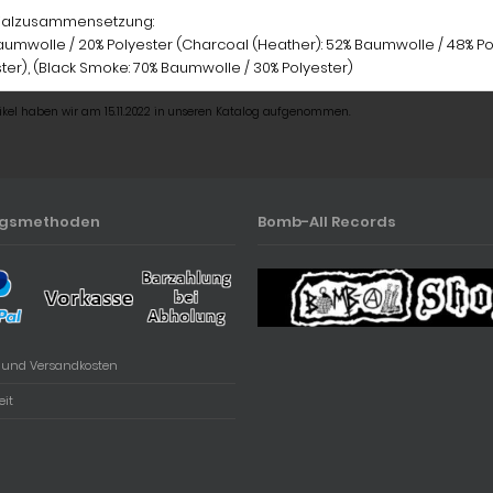
ialzusammensetzung:
umwolle / 20% Polyester (Charcoal (Heather): 52% Baumwolle / 48% Po
ter), (Black Smoke: 70% Baumwolle / 30% Polyester)
tikel haben wir am 15.11.2022 in unseren Katalog aufgenommen.
ngsmethoden
Bomb-All Records
- und Versandkosten
eit