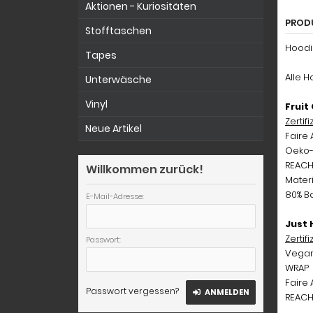
Aktionen - Kuriositäten
PROD
Stofftaschen
Hoodie
Tapes
Alle H
Unterwäsche
Vinyl
Fruit
Zertifi
Neue Artikel
Faire
Oeko-
REAC
Willkommen zurück!
Mater
80% Ba
E-Mail-Adresse:
Just 
Zertifi
Passwort:
Vega
WRAP
Faire
Passwort vergessen?
ANMELDEN
REAC