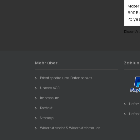
Mater
80% Ba
Polyes
Diesen Ar
Mehr über...
Zahlu
Privatsphäre und Datenschutz
Unsere AGB
Impressum
Liefer
Kontakt
Lieferz
Sitemap
Widerrufsrecht & Widerrufsformular