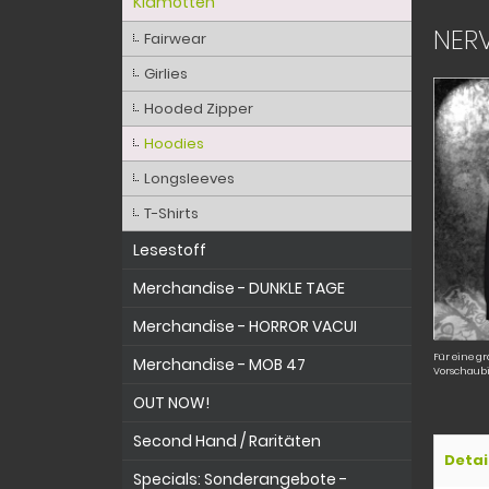
Klamotten
NER
Fairwear
Girlies
Hooded Zipper
Hoodies
Longsleeves
T-Shirts
Lesestoff
Merchandise - DUNKLE TAGE
Merchandise - HORROR VACUI
Für eine gr
Merchandise - MOB 47
Vorschaubi
OUT NOW!
Second Hand / Raritäten
Detai
Specials: Sonderangebote -