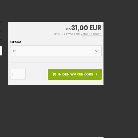
31,00 EUR
ab
inkl. 19 % MwSt. zzgl.
Versandkosten
Größe
M
IN DEN WARENKORB