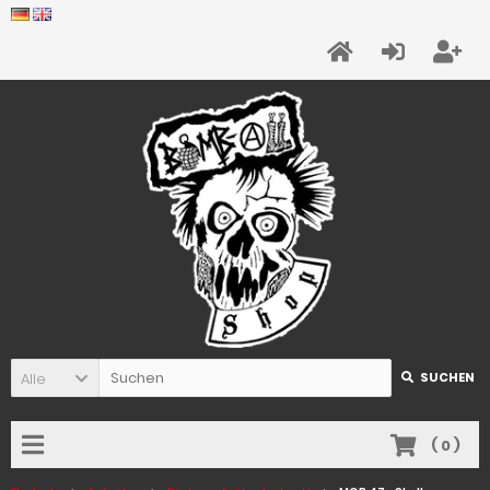
Alle
SUCHEN
(
0
)