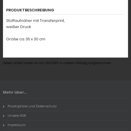
PRODUKTBESCHREIBUNG
Stoffaufnäher mit Transferprint,
weißer Druck
Größe ca. 35 x 30 cm
Diesen Artikel haben wir am 28.11.2023 in unseren Katalog aufgenommen.
Mehr über...
Privatsphäre und Datenschutz
Unsere AGB
Impressum