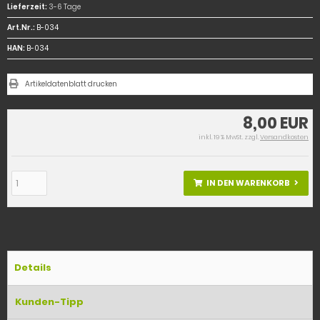
Lieferzeit:
3-6 Tage
Art.Nr.:
B-034
HAN:
B-034
Artikeldatenblatt drucken
8,00 EUR
inkl. 19 % MwSt. zzgl.
Versandkosten
IN DEN WARENKORB
Details
Kunden-Tipp