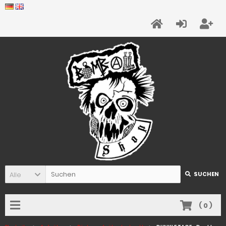
Alle
SUCHEN
(
0
)