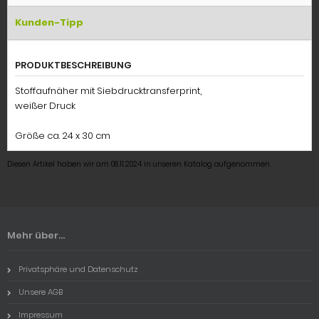
Kunden-Tipp
PRODUKTBESCHREIBUNG
Stoffaufnäher mit Siebdrucktransferprint,
weißer Druck
Größe ca. 24 x 30 cm
Diesen Artikel haben wir am 08.11.2024 in unseren Katalog aufgenommen.
Mehr über...
Privatsphäre und Datenschutz
Unsere AGB
Impressum