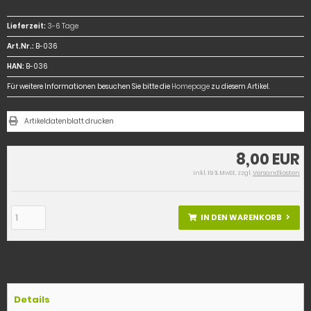
Lieferzeit:
3-6 Tage
Art.Nr.:
B-036
HAN:
B-036
Für weitere Informationen besuchen Sie bitte die
Homepage
zu diesem Artikel.
Artikeldatenblatt drucken
8,00 EUR
inkl. 19 % MwSt. zzgl.
Versandkosten
IN DEN WARENKORB
Details