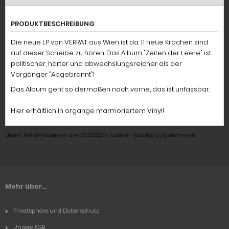
PRODUKTBESCHREIBUNG
Die neue LP von VERRAT aus Wien ist da. 11 neue Krachen sind
auf dieser Scheibe zu hören. Das Album "Zeiten der Leere" ist
politischer, härter und abwechslungsreicher als der
Vorgänger "Abgebrannt"!
Das Album geht so dermaßen nach vorne, das ist unfassbar.
Hier erhältlich in organge marmoriertem Vinyl!
Diesen Artikel haben wir am 28.10.2022 in unseren Katalog aufgenommen.
Mehr über...
Privatsphäre und Datenschutz
Unsere AGB