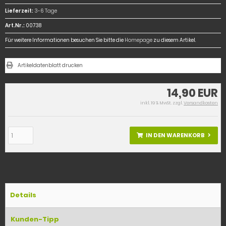
Lieferzeit:
3-6 Tage
Art.Nr.:
00738
Für weitere Informationen besuchen Sie bitte die
Homepage
zu diesem Artikel.
Artikeldatenblatt drucken
14,90 EUR
inkl. 19 % MwSt. zzgl.
Versandkosten
IN DEN WARENKORB
Details
Kunden-Tipp