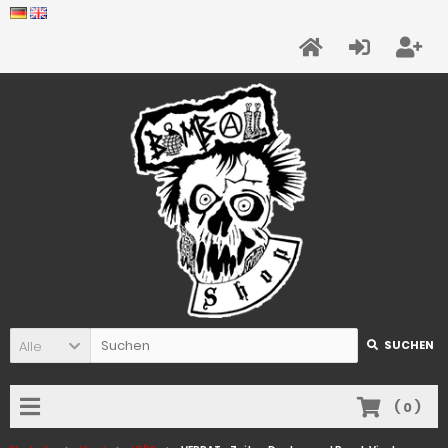
Alle
SUCHEN
(
0
)