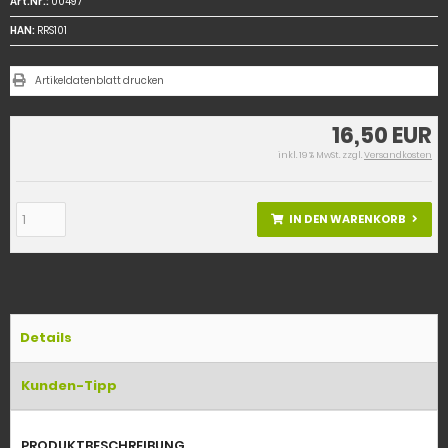
Art.Nr.:
00497
HAN:
RRS101
Artikeldatenblatt drucken
16,50 EUR
inkl. 19 % MwSt. zzgl.
Versandkosten
IN DEN WARENKORB
Details
Kunden-Tipp
PRODUKTBESCHREIBUNG