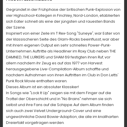
Gegründet in der Frühphase der britischen Punk-Explosion von
vier Highschool-Kollegen in Finchley, Nord-London, etablierten
sich Eater schnell als eine der jüngsten und rauesten Bands
der Szene.
Inspiriert von einer Zeile im T Rex-Song "Suneye", war Eater von
der klassischeren Seite des Glam-Rocks beeinflusst, war aber
mit ihrem eigenen Output ein sehr schnelles Power-Punk-
Unternehmen. Auftritte als Headliner im Roxy Club neben THE
DAMNED, THE LURKERS und SHAM 69 festigten ihren Ruf, vor
allem nachdem ihr Zeug es auf das 1977 von Harvest
herausgegebene Live-Compilation-Album schaffte und
nachdem Aufnahmen von ihren Auftritten im Club in Don Letts'
Punk Rock Movie enthalten waren.
Dieses Album ist ein absoluter Klassiker!
In Songs wie "Lock It Up" zeigen sie mit dem Finger auf die
Trottel der Oberschicht und in "No Brains" nehmen sie sich
selbst und ihre Fans auf die Schippe. Auf dem Album finden
sich auch zwei Velvet Underground-Cover und eine
ungewöhnliche David Bowie-Adaption, die alle im knallharten
Dreiertakt vorgetragen werden.