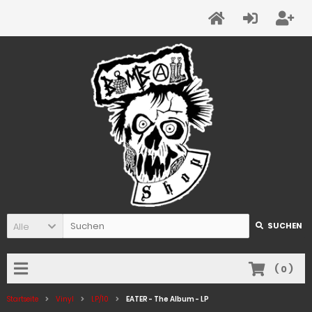
Alle
SUCHEN
(
0
)
Startseite
Vinyl
LP/10
EATER - The Album - LP