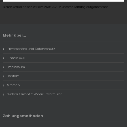
Diesen Artikel haben wir am 25.05.2021 in unseren Katalog aufgenommen.
Mehr über...
Privatsphäre und Datenschutz
Unsere AGB
Impressum
Kontakt
Sitemap
Widerrufsrecht & Widerrufsformular
Zahlungsmethoden