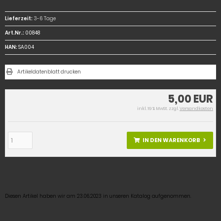
Lieferzeit:
3-6 Tage
Art.Nr.:
00848
HAN:
SA004
Artikeldatenblatt drucken
5,00 EUR
inkl. 19 % MwSt. zzgl.
Versandkosten
IN DEN WARENKORB
Diesen Artikel haben wir am 23.06.2023 in unseren Katalog aufgenommen.