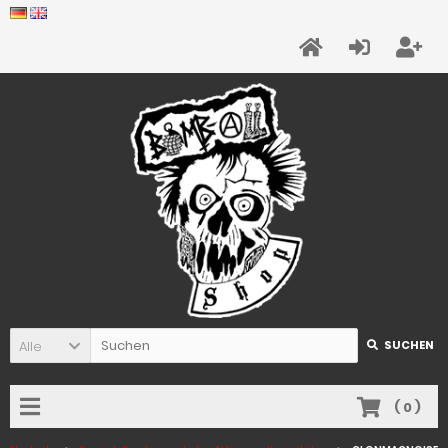
Alle
SUCHEN
(
0
)