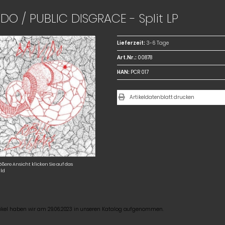
IDO / PUBLIC DISGRACE - Split LP
Lieferzeit:
3-6 Tage
Art.Nr.:
00878
HAN:
PCR 017
Artikeldatenblatt drucken
ößere Ansicht klicken Sie auf das
ld
tikel haben wir am 29.06.2023 in unseren Katalog aufgenommen.