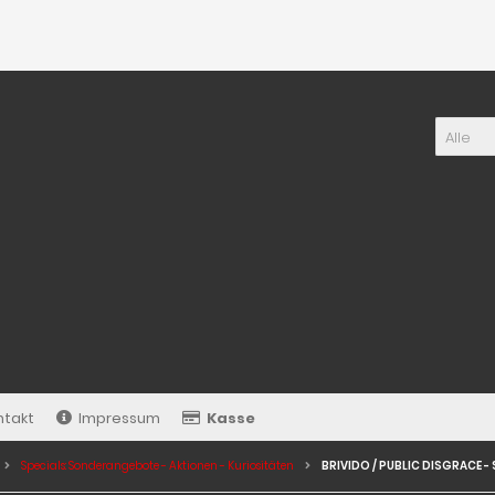
Alle
ntakt
Impressum
Kasse
Specials: Sonderangebote - Aktionen - Kuriositäten
BRIVIDO / PUBLIC DISGRACE - S