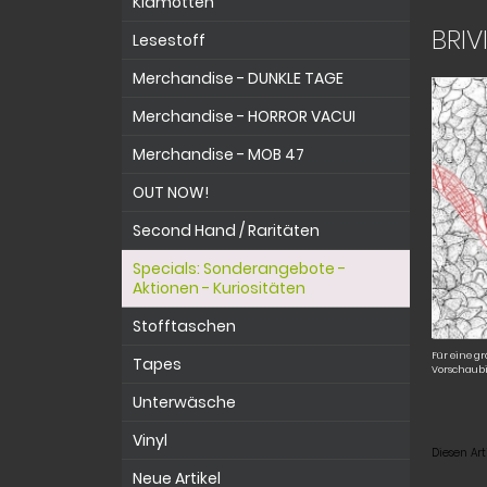
Klamotten
BRIV
Lesestoff
Merchandise - DUNKLE TAGE
Merchandise - HORROR VACUI
Merchandise - MOB 47
OUT NOW!
Second Hand / Raritäten
Specials: Sonderangebote -
Aktionen - Kuriositäten
Stofftaschen
Für eine gr
Tapes
Vorschaubi
Unterwäsche
Vinyl
Diesen Ar
Neue Artikel