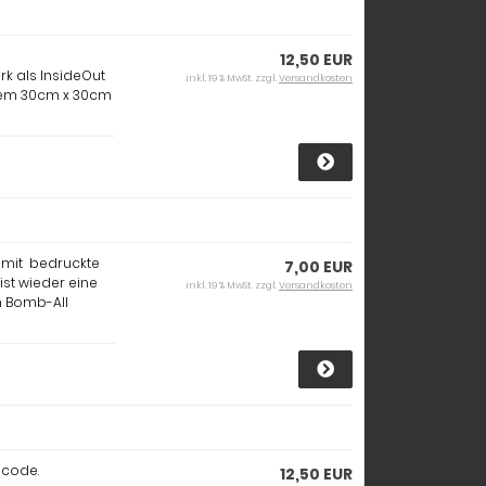
12,50 EUR
k als InsideOut
inkl. 19 % MwSt. zzgl.
Versandkosten
inem 30cm x 30cm
 mit bedruckte
7,00 EUR
ist wieder eine
inkl. 19 % MwSt. zzgl.
Versandkosten
m Bomb-All
dcode.
12,50 EUR