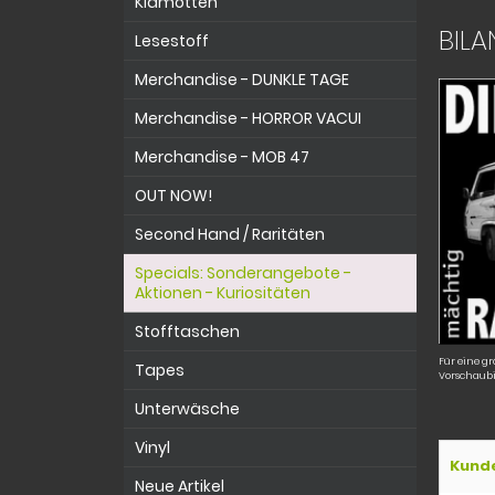
Klamotten
BILA
Lesestoff
Merchandise - DUNKLE TAGE
Merchandise - HORROR VACUI
Merchandise - MOB 47
OUT NOW!
Second Hand / Raritäten
Specials: Sonderangebote -
Aktionen - Kuriositäten
Stofftaschen
Für eine gr
Tapes
Vorschaubi
Unterwäsche
Vinyl
Kund
Neue Artikel