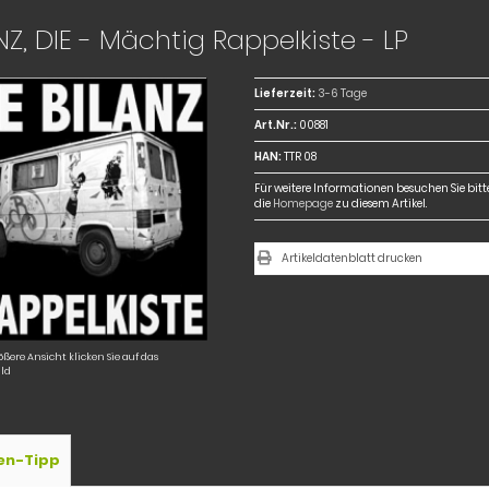
NZ, DIE - Mächtig Rappelkiste - LP
Lieferzeit:
3-6 Tage
Art.Nr.:
00881
HAN:
TTR 08
Für weitere Informationen besuchen Sie bitt
die
Homepage
zu diesem Artikel.
Artikeldatenblatt drucken
ößere Ansicht klicken Sie auf das
ld
en-Tipp