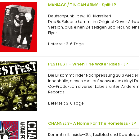
MANIACS / TIN CAN ARMY - Split LP
Deutschpunk- bzw. HC-Klassiker!
Das ReRelease kommt im Original Cover Artwor
Version, plus einen 24 seitigen Booklet und e
Flyer.
Lieferzeit:
3-6 Tage
PESTFEST – When The Water Rises - LP
Die LP kommt inder Nachpressung 2016 wieder
Innenhülle, dieses mal auf schwarzem Vinyl. Es 
Co-Produktion diverser Labels, unter Andere
Records!
Lieferzeit:
3-6 Tage
CHANNEL 3 - A Home For The Homeless - LP
Kommt mit Inside-OUt, Textblatt und Downloa