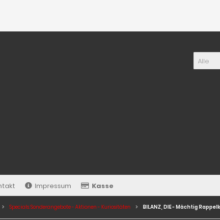
Alle
ntakt
Impressum
Kasse
Specials: Sonderangebote - Aktionen - Kuriositäten
BILANZ, DIE - Mächtig Rappelk