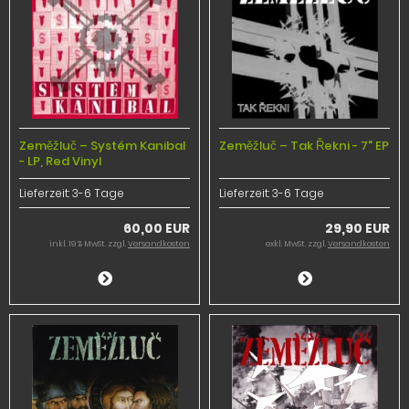
Zeměžluč – Systém Kanibal
Zeměžluč – Tak Řekni - 7" EP
- LP, Red Vinyl
Lieferzeit:
3-6 Tage
Lieferzeit:
3-6 Tage
60,00 EUR
29,90 EUR
inkl. 19 % MwSt. zzgl.
Versandkosten
exkl. MwSt. zzgl.
Versandkosten