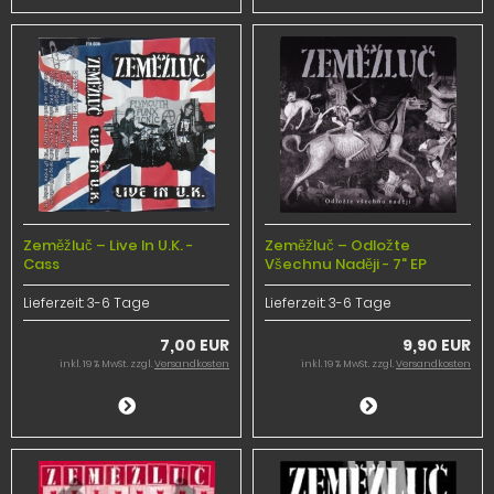
Zeměžluč – Live In U.K. -
Zeměžluč – Odložte
Cass
Všechnu Naději - 7" EP
Lieferzeit:
3-6 Tage
Lieferzeit:
3-6 Tage
7,00 EUR
9,90 EUR
inkl. 19 % MwSt. zzgl.
Versandkosten
inkl. 19 % MwSt. zzgl.
Versandkosten