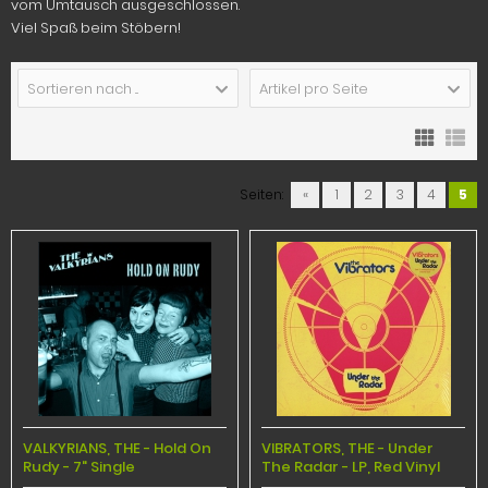
vom Umtausch ausgeschlossen.
Viel Spaß beim Stöbern!
Sortieren nach ...
Artikel pro Seite
Seiten:
«
1
2
3
4
5
VALKYRIANS, THE - Hold On
VIBRATORS, THE - Under
Rudy - 7" Single
The Radar - LP, Red Vinyl