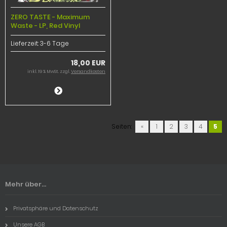
ZERO TASTE - Maximum
Waste - LP, Red Vinyl
Lieferzeit:
3-6 Tage
18,00 EUR
inkl. 19 % MwSt. zzgl.
Versandkosten
Seiten:
«
1
2
3
4
5
Mehr über...
Privatsphäre und Datenschutz
Unsere AGB