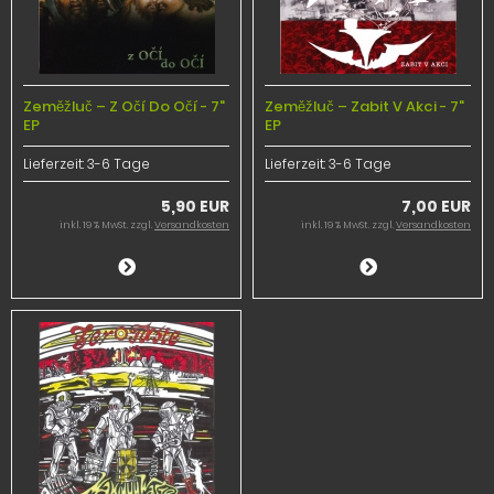
Zeměžluč – Z Očí Do Očí - 7"
Zeměžluč – Zabit V Akci - 7"
EP
EP
Lieferzeit:
3-6 Tage
Lieferzeit:
3-6 Tage
5,90 EUR
7,00 EUR
inkl. 19 % MwSt. zzgl.
Versandkosten
inkl. 19 % MwSt. zzgl.
Versandkosten