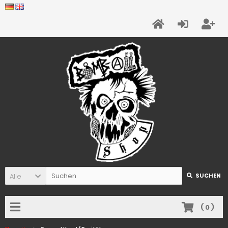
Alle
SUCHEN
(
0
)