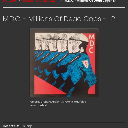
Startseite
Second Hand / Raritäten
M.D.C. - Millions Of Dead Cops - LP
M.D.C. - Millions Of Dead Cops - LP
Für eine größere Ansicht klicken Sie auf das
Vorschaubild
Lieferzeit:
3-6 Tage