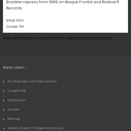
Brazilian repress from 1989 on Ataque Frontal and Radical R
Records.
Vinyl: VG+
Cover: G+
Diesen Artikel haben wir am 22.05.2026 in unseren Katalog aufgenommen.
Mehr über...
Privatsphäre und Datenschutz
Unsere AGB
Impressum
Kontakt
Sitemap
Widerrufsrecht & Widerrufsformular