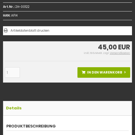
Art.Nr.:
2H-00122
HAN:
AF14
Artikeldatenblatt drucken
45,00 EUR
inkl. 19 % MwSt. zzgl.
Versandkosten
IN DEN WARENKORB
Details
PRODUKTBESCHREIBUNG