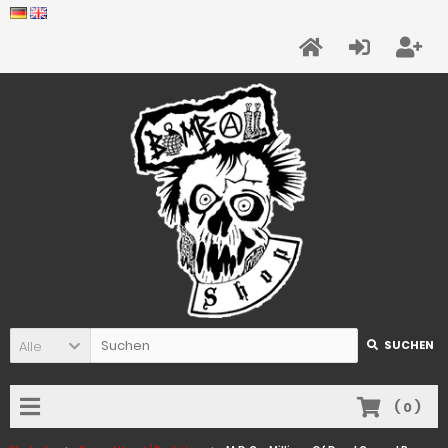
Alle
SUCHEN
(
0
)