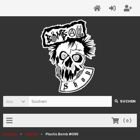
Alle
SUCHEN
(
0
)
Startseite
Lesestoff
Plastic Bomb #095