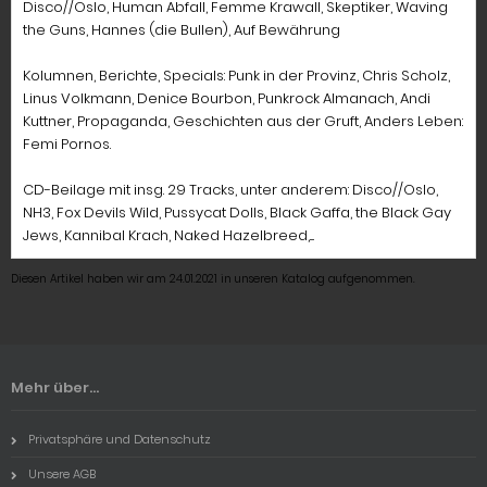
Disco//Oslo, Human Abfall, Femme Krawall, Skeptiker, Waving
the Guns, Hannes (die Bullen), Auf Bewährung
Kolumnen, Berichte, Specials: Punk in der Provinz, Chris Scholz,
Linus Volkmann, Denice Bourbon, Punkrock Almanach, Andi
Kuttner, Propaganda, Geschichten aus der Gruft, Anders Leben:
Femi Pornos.
CD-Beilage mit insg. 29 Tracks, unter anderem: Disco//Oslo,
NH3, Fox Devils Wild, Pussycat Dolls, Black Gaffa, the Black Gay
Jews, Kannibal Krach, Naked Hazelbreed,....
Diesen Artikel haben wir am 24.01.2021 in unseren Katalog aufgenommen.
Mehr über...
Privatsphäre und Datenschutz
Unsere AGB