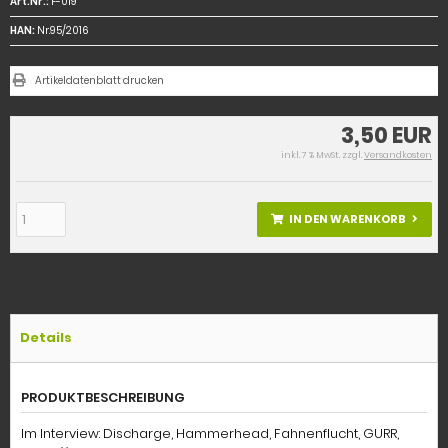
Art.Nr.:
F-019
HAN:
Nr.95/2016
Artikeldatenblatt drucken
3,50 EUR
inkl. 7 % MwSt. zzgl.
Versandkosten
IN DEN WARENKORB
Details
PRODUKTBESCHREIBUNG
Im Interview: Discharge, Hammerhead, Fahnenflucht, GURR,