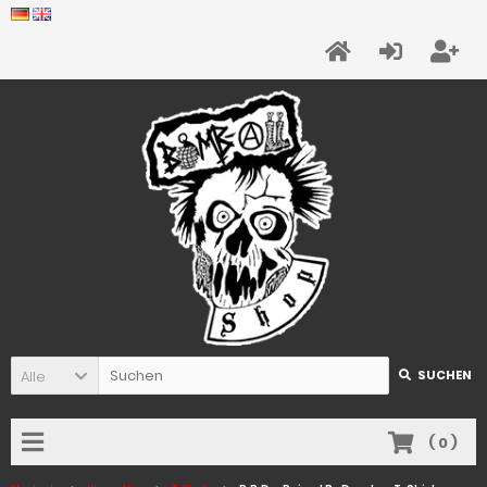
Alle
SUCHEN
(
0
)