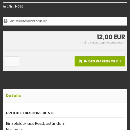
Art.Nr.:
T-055
Artikeldatenblatt drucken
12,00 EUR
inkl. 19 % MwSt. zzgl.
Versandkosten
IN DEN WARENKORB
Details
PRODUKTBESCHREIBUNG
Einzelstück aus Restbeständen,
Neuware