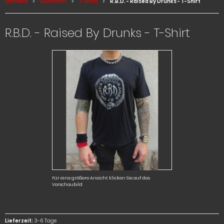
Startseite
Klamotten
T-Shirts
R.B.D. - Raised By Drunks - T-Shirt
R.B.D. - Raised By Drunks - T-Shirt
Für eine größere Ansicht klicken Sie auf das
Vorschaubild
Lieferzeit:
3-6 Tage