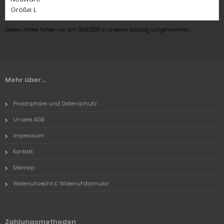
Größe: L
Diesen Artikel haben wir am 09.10.2020 in unseren Katalog aufgenommen.
Mehr über...
Privatsphäre und Datenschutz
Unsere AGB
Impressum
Kontakt
Sitemap
Widerrufsrecht & Widerrufsformular
Zahlungsmethoden