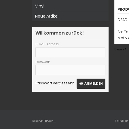
Vinyl
PROD
Neue Artikel
DEADL
Stoff
Willkommen zurück!
Motiv 
E-Mail-Adresse:
Diesen Ar
Passwort:
Passwort vergessen?
ANMELDEN
Mehr über...
Zahlu