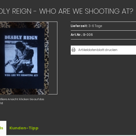
DLY REIGN - WHO ARE WE SHOOTING AT?
Lieferzeit:
3-6 Tage
Art.Nr.:
B-006
Artikeldatenblatt drucken
ößere Ansicht klicken Sie auf das
ld
ls
Kunden-Tipp