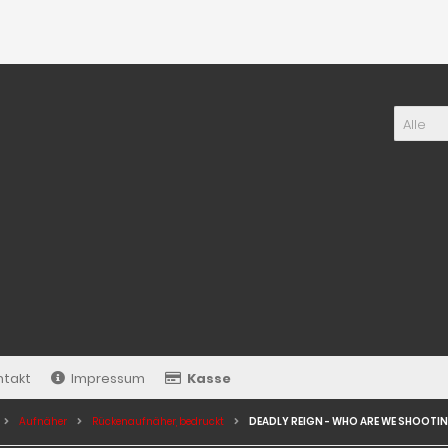
Alle
ntakt
Impressum
Kasse
Aufnäher
Rückenaufnäher, bedruckt
DEADLY REIGN - WHO ARE WE SHOOTI