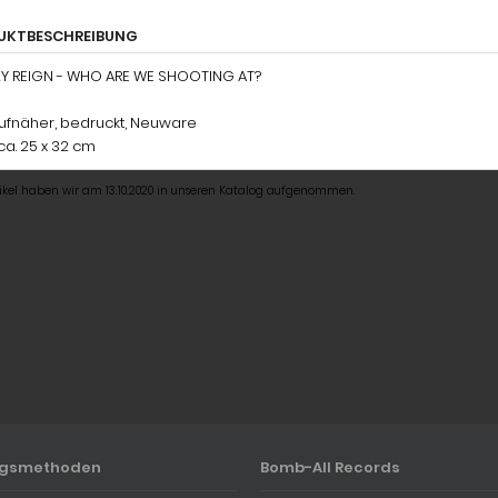
UKTBESCHREIBUNG
Y REIGN - WHO ARE WE SHOOTING AT?
aufnäher, bedruckt, Neuware
ca. 25 x 32 cm
tikel haben wir am 13.10.2020 in unseren Katalog aufgenommen.
ngsmethoden
Bomb-All Records