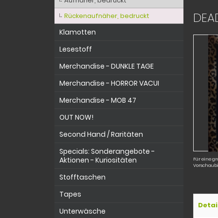
Aufnäher, bedruckt
DEA
Rückenaufnäher, bedruckt
Klamotten
Lesestoff
Merchandise - DUNKLE TAGE
Merchandise - HORROR VACUI
Merchandise - MOB 47
OUT NOW!
Second Hand / Raritäten
Specials: Sonderangebote -
Aktionen - Kuriositäten
Für eine gr
Vorschaubi
Stofftaschen
Tapes
Detai
Unterwäsche